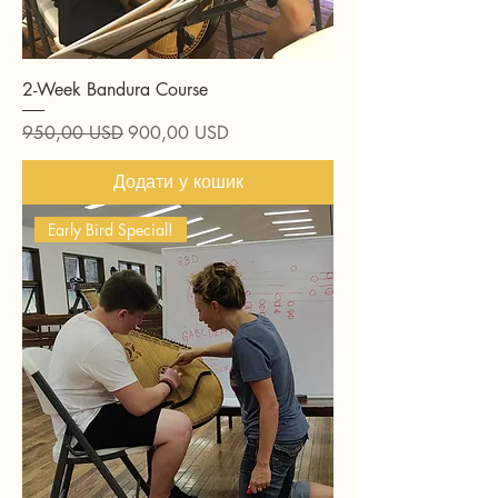
2-Week Bandura Course
Звичайна ціна
За розпродажем
950,00 USD
900,00 USD
Додати у кошик
Early Bird Special!