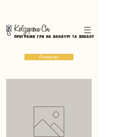
Кобзарська Січ
Програми гри на бандурі та вокалу
Пожертви