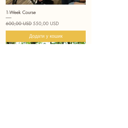
1-Week Course
Звичайна ціна
За розпродажем
600,00 USD
550,00 USD
Додати у кошик
Early Bird Special!