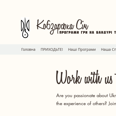
Кобзарська Січ
Програми гри на бандурі 
Головна
ПРИХОДЬТЕ!
Наші Програми
Наша Сп
Work with us 
Are you passionate about Ukra
the experience of others? Joi