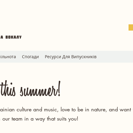
та вокалу
ільнота
Спогади
Ресурси Для Випускників
this summer!
inian culture and music, love to be in nature, and want t
n our team in a way that suits you!